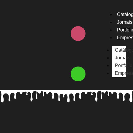
Catálo
Jornais
Portfóli
Empre
Catálog
Jornais
Portfólio
Empres