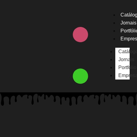
Catálo
Jornais
Portfóli
Empre
Catálog
Jornais
Portfólio
Empres